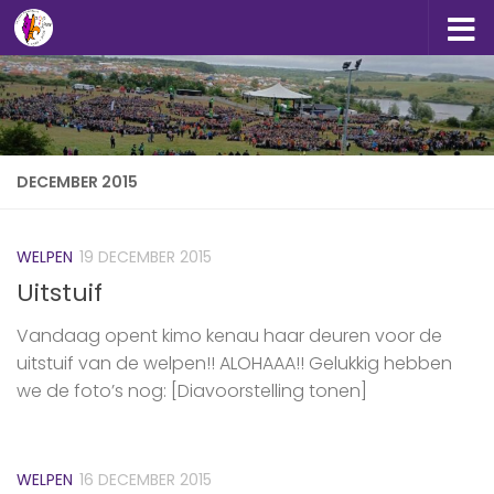
Doorgaan naar inhoud
DECEMBER 2015
WELPEN
19 DECEMBER 2015
Uitstuif
Vandaag opent kimo kenau haar deuren voor de
uitstuif van de ‪welpen‬!! ALOHAAA!! Gelukkig hebben
we de foto’s nog: [Diavoorstelling tonen]
WELPEN
16 DECEMBER 2015