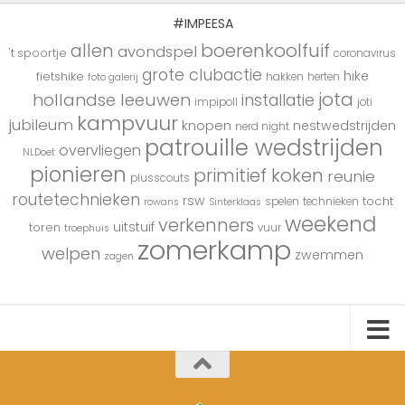
#IMPEESA
boerenkoolfuif
allen
avondspel
't spoortje
coronavirus
grote clubactie
hike
fietshike
hakken
herten
foto galerij
jota
hollandse leeuwen
installatie
impipoll
joti
kampvuur
jubileum
knopen
nestwedstrijden
nerd night
patrouille wedstrijden
overvliegen
NLDoet
pionieren
primitief koken
reunie
plusscouts
routetechnieken
rsw
tocht
spelen
technieken
rowans
Sinterklaas
weekend
verkenners
uitstuif
toren
vuur
troephuis
zomerkamp
welpen
zwemmen
zagen