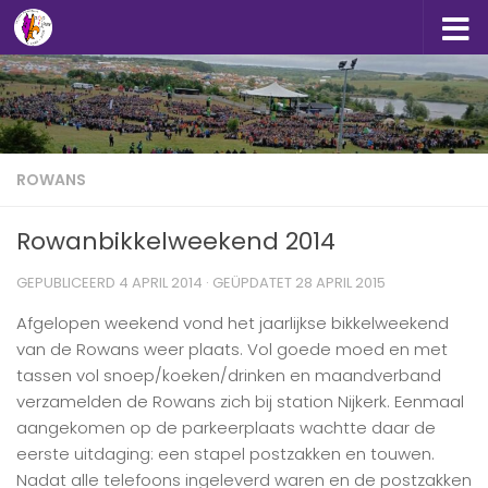
Doorgaan naar inhoud
ROWANS
Rowanbikkelweekend 2014
GEPUBLICEERD
4 APRIL 2014
· GEÜPDATET
28 APRIL 2015
Afgelopen weekend vond het jaarlijkse bikkelweekend
van de Rowans weer plaats. Vol goede moed en met
tassen vol snoep/koeken/drinken en maandverband
verzamelden de Rowans zich bij station Nijkerk. Eenmaal
aangekomen op de parkeerplaats wachtte daar de
eerste uitdaging: een stapel postzakken en touwen.
Nadat alle telefoons ingeleverd waren en de postzakken