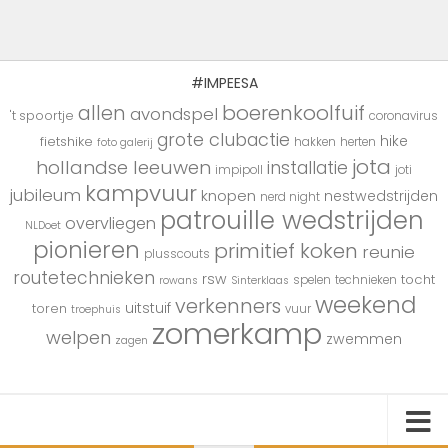
#IMPEESA
boerenkoolfuif
allen
avondspel
't spoortje
coronavirus
grote clubactie
hike
fietshike
hakken
herten
foto galerij
jota
hollandse leeuwen
installatie
impipoll
joti
kampvuur
jubileum
knopen
nestwedstrijden
nerd night
patrouille wedstrijden
overvliegen
NLDoet
pionieren
primitief koken
reunie
plusscouts
routetechnieken
rsw
tocht
spelen
technieken
rowans
Sinterklaas
weekend
verkenners
uitstuif
toren
vuur
troephuis
zomerkamp
welpen
zwemmen
zagen