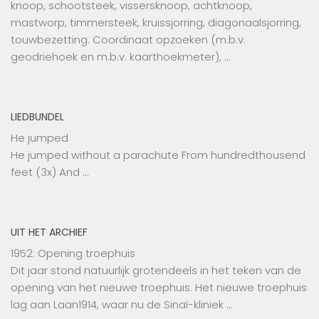
knoop, schootsteek, vissersknoop, achtknoop,
mastworp, timmersteek, kruissjorring, diagonaalsjorring,
touwbezetting. Coordinaat opzoeken (m.b.v.
geodriehoek en m.b.v. kaarthoekmeter), …
LIEDBUNDEL
He jumped
He jumped without a parachute From hundredthousend
feet (3x) And …
UIT HET ARCHIEF
1952: Opening troephuis
Dit jaar stond natuurlijk grotendeels in het teken van de
opening van het nieuwe troephuis. Het nieuwe troephuis
lag aan Laan1914, waar nu de Sinaï-kliniek …