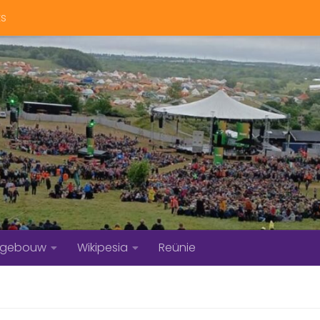
ts
bgebouw
Wikipesia
Reünie