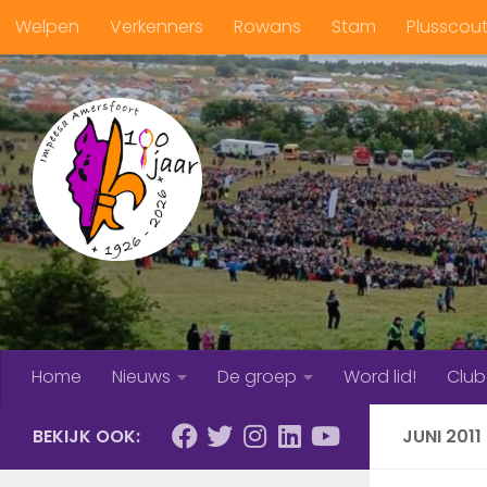
Welpen
Verkenners
Rowans
Stam
Plusscou
Doorgaan naar inhoud
Home
Nieuws
De groep
Word lid!
Clu
BEKIJK OOK:
JUNI 2011