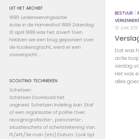
UIT HET ARCHIEF
BESTUUR
/
1999: Ledenwervingsactie
VERKENNER
Actie in de Hamershof 1999 Zaterdag
19 JUNI 2011
10 april 1999 was het zover!! Toen
Versla
hebben we een brug gepioniert over
de Kooikersgracht, werd er een
Dat was h
vossenjacht …
actie loop
verslag v
Het was e
SCOUTING TECHNIEKEN
alles goed.
Schetsen
Schetsen Download het
origineel: Schetsen Indeling Aan: Staf
of een organisatie of politie Over:
recognografische-, panorama-,
situatieschets of schetstekening Van:
PL/APL/3e man (etc) Datum: (ook tijd