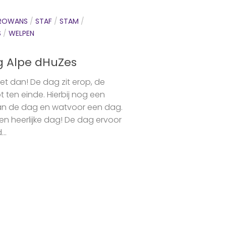
ROWANS
/
STAF
/
STAM
/
S
/
WELPEN
g Alpe dHuZes
et dan! De dag zit erop, de
t ten einde. Hierbij nog een
an de dag en watvoor een dag.
en heerlijke dag! De dag ervoor
..