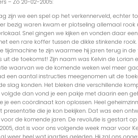
rs – Zo 20-02-2005:
ag zijn we een spel op het verkennerveld, echter t
ekker bezig waren kwam er plotseling allemaal rook u
rlokaal. Snel gingen we kijken en vonden daar e
t een rare koffer tussen de dikke stinkende rook. 
 tijdmachine te zijn waarmee hij jaren terug in de t
 uit de toekomst! Zijn naam was Kelvin de Lorian 
atie waarvan we de komende weken wel meer gaa
 had een aantal instructies meegenomen uit de t
e slag konden. Het bleken drie verschillende komp
 volgde dan vond je een pakje met daarin een ge
je een coördinaat kon oplossen. Heel geheimzinni
t presentatie die je kon bekijken. Dat was een ontw
e voor de komende jaren. De revolutie is gestart o
 2005, dat is voor ons volgende week maar voor Ke
al weer heel wat jaartjes geleden. Hij zal ons onge