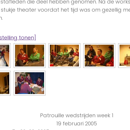
 stafleden die deel hebben genomen. Na de work
n stukje theater voordat het tijd was om gezellig m
n.
stelling tonen]
Patrouille wedstrijden week 1
19 februari 2005