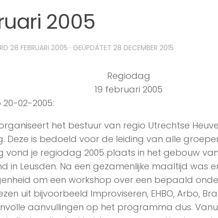
ruari 2005
ERD
28 FEBRUARI 2005
· GEÜPDATET
28 DECEMBER 2015
Regiodag
19 februari 2005
o 20-02-2005:
s organiseert het bestuur van regio Utrechtse Heuv
. Deze is bedoeld voor de leiding van alle groepe
 vond je regiodag 2005 plaats in het gebouw van
d in Leusden. Na een gezamenlijke maaltijd was e
genheid om een workshop over een bepaald onder
iezen uit bijvoorbeeld Improviseren, EHBO, Arbo, Bra
involle aanvullingen op het programma dus. Van