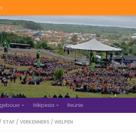
ts
bgebouw
Wikipesia
Reünie
/
STAF
/
VERKENNERS
/
WELPEN