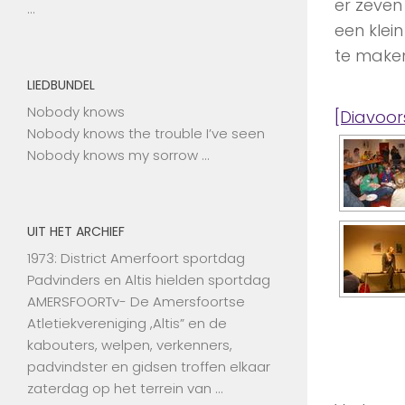
er zeven
…
een klei
te make
LIEDBUNDEL
Nobody knows
[Diavoor
Nobody knows the trouble I’ve seen
Nobody knows my sorrow …
UIT HET ARCHIEF
1973: District Amerfoort sportdag
Padvinders en Altis hielden sportdag
AMERSFOORTv- De Amersfoortse
Atletiekvereniging ,Altis” en de
kabouters, welpen, verkenners,
padvindster en gidsen troffen elkaar
zaterdag op het terrein van …