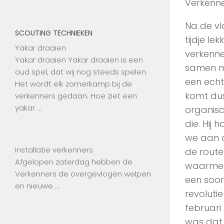
Verkenne
Na de vl
SCOUTING TECHNIEKEN
tijdje l
Yakar draaien
verkenne
Yakar draaien Yakar draaien is een
samen me
oud spel, dat wij nog steeds spelen.
een echte
Het wordt elk zomerkamp bij de
komt dus
verkenners gedaan. Hoe ziet een
yakar …
organis
die. Hij
we aan d
Installatie verkenners
de route
Afgelopen zaterdag hebben de
waarmee 
Verkenners de overgevlogen welpen
een soor
en nieuwe …
revoluti
februari
was dat 