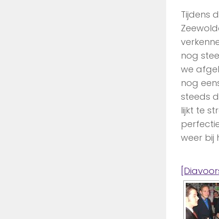
Tijdens 
Zeewolde
verkenne
nog stee
we afge
nog eens
steeds d
lijkt te
perfecti
weer bij 
[Diavoor