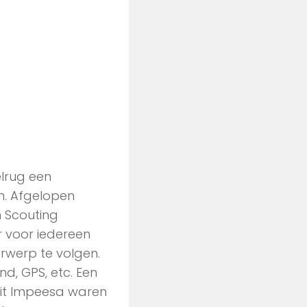
elrug een
n. Afgelopen
 Scouting
r voor iedereen
werp te volgen.
nd, GPS, etc. Een
uit Impeesa waren