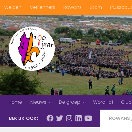
Welpen
Verkenners
Rowans
Stam
Plusscou
Doorgaan naar inhoud
Home
Nieuws
De groep
Word lid!
Clu
BEKIJK OOK:
ROWANS