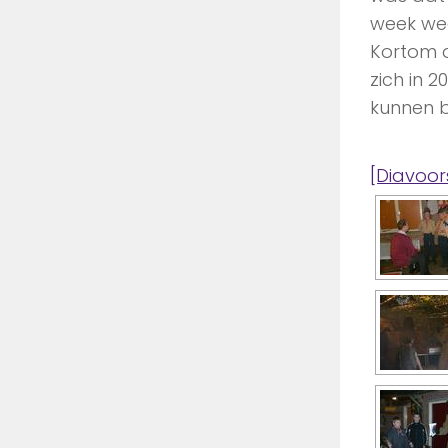
week wee
Kortom d
zich in 
kunnen 
[Diavoor