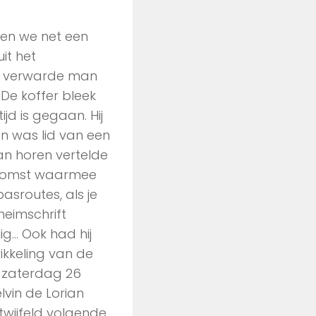
oen we net een
it het
en verwarde man
De koffer bleek
ijd is gegaan. Hij
en was lid van een
n horen vertelde
oekomst waarmee
asroutes, als je
heimschrift
g… Ook had hij
ikkeling van de
p zaterdag 26
lvin de Lorian
twijfeld volgende