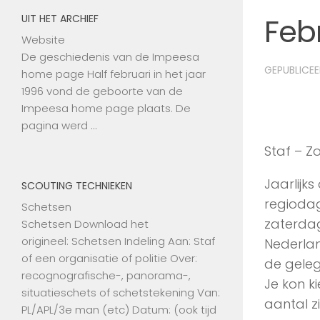
Feb
UIT HET ARCHIEF
Website
De geschiedenis van de Impeesa
GEPUBLICE
home page Half februari in het jaar
1996 vond de geboorte van de
Impeesa home page plaats. De
pagina werd …
Staf – Z
Jaarlijk
SCOUTING TECHNIEKEN
regiodag
Schetsen
zaterdag
Schetsen Download het
origineel: Schetsen Indeling Aan: Staf
Nederlan
of een organisatie of politie Over:
de gele
recognografische-, panorama-,
Je kon k
situatieschets of schetstekening Van:
aantal z
PL/APL/3e man (etc) Datum: (ook tijd