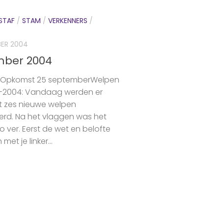
STAF
/
STAM
/
VERKENNERS
/
BER 2004
mber 2004
ie Opkomst 25 septemberWelpen
9-2004: Vandaag werden er
st zes nieuwe welpen
eerd. Na het vlaggen was het
 ver. Eerst de wet en belofte
et je linker...