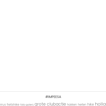
#IMPEESA
holl
grote clubactie
hike
fietshike
irus
hakken
herten
foto galerij