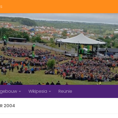
ts
bgebouw
Wikipesia
Reünie
R 2004