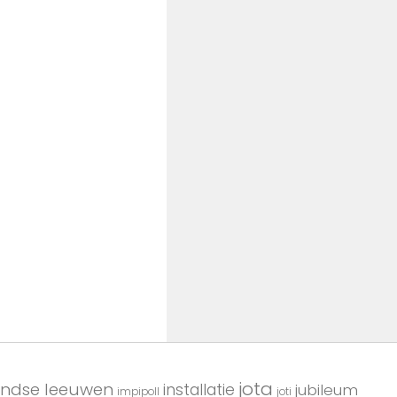
jota
andse leeuwen
installatie
jubileum
impipoll
joti