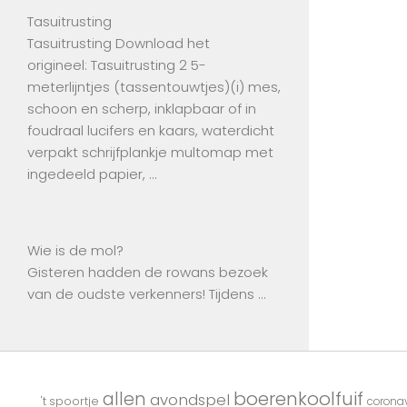
Tasuitrusting
Tasuitrusting Download het
origineel: Tasuitrusting 2 5-
meterlijntjes (tassentouwtjes)(i) mes,
schoon en scherp, inklapbaar of in
foudraal lucifers en kaars, waterdicht
verpakt schrijfplankje multomap met
ingedeeld papier, …
Wie is de mol?
Gisteren hadden de rowans bezoek
van de oudste verkenners! Tijdens …
boerenkoolfuif
allen
avondspel
't spoortje
coronav