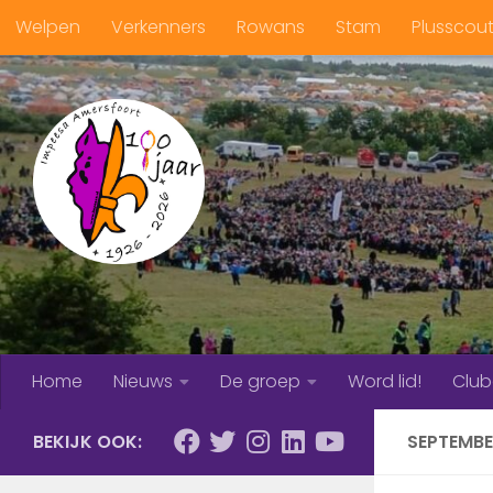
Welpen
Verkenners
Rowans
Stam
Plusscou
Doorgaan naar inhoud
Home
Nieuws
De groep
Word lid!
Clu
BEKIJK OOK:
SEPTEMBE