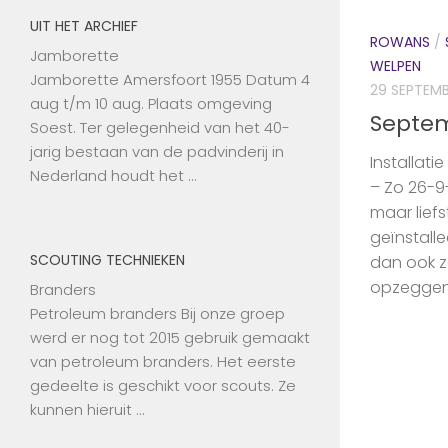
UIT HET ARCHIEF
ROWANS
/
Jamborette
WELPEN
Jamborette Amersfoort 1955 Datum 4
29 SEPTEM
aug t/m 10 aug. Plaats omgeving
Septe
Soest. Ter gelegenheid van het 40-
jarig bestaan van de padvinderij in
Installat
Nederland houdt het …
– Zo 26-
maar lief
geïnstall
SCOUTING TECHNIEKEN
dan ook zo
opzeggen m
Branders
Petroleum branders Bij onze groep
werd er nog tot 2015 gebruik gemaakt
van petroleum branders. Het eerste
gedeelte is geschikt voor scouts. Ze
kunnen hieruit …