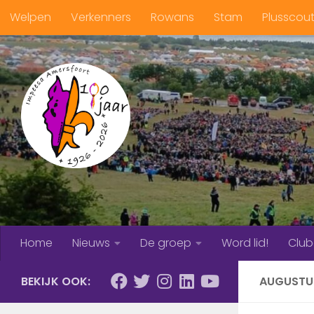
Welpen
Verkenners
Rowans
Stam
Plusscou
Doorgaan naar inhoud
Home
Nieuws
De groep
Word lid!
Clu
BEKIJK OOK:
AUGUSTU