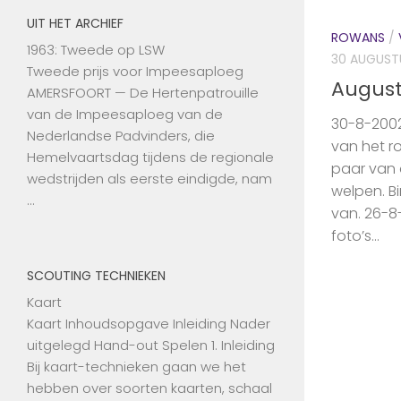
UIT HET ARCHIEF
ROWANS
/
1963: Tweede op LSW
30 AUGUST
Tweede prijs voor Impeesaploeg
August
AMERSFOORT — De Hertenpatrouille
van de Impeesaploeg van de
30-8-2002 
Nederlandse Padvinders, die
van het 
Hemelvaartsdag tijdens de regionale
paar van 
wedstrijden als eerste eindigde, nam
welpen. B
…
van. 26-8-
foto’s...
SCOUTING TECHNIEKEN
Kaart
Kaart Inhoudsopgave Inleiding Nader
uitgelegd Hand-out Spelen 1. Inleiding
Bij kaart-technieken gaan we het
hebben over soorten kaarten, schaal