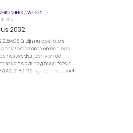
VERKENNERS
/
WELPEN
US 2002
us 2002
22:14:38 Er zijn nu ook foto’s
rowans zomerkamp en nog een
de nestwedstrijden van de
innenkort daar nog meer foto’s
2002 21:50:17 Er zijn een heleboel