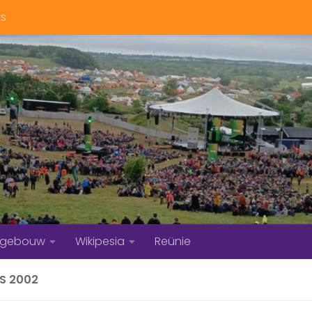
ts
bgebouw
Wikipesia
Reünie
S 2002