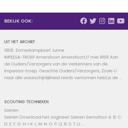
BEKIJK OOK:
UIT HET ARCHIEF
1958: Zomerkampbrief Junne
IMPEESA-TROEP Amersfoort Amersfoort,17 mei 1958 Aan
de Ouders/Verzorgers van de Verkenners van de
Impeesa-troep. Geachte Ouders/Verzorgers, Zoals U
naar alle waarschijnlijkheid reeds vernomen hebt,is de …
SCOUTING TECHNIEKEN
Seinen
Seinen Download het origineel: Seinen Semafoor A: B: C:
D: E: F: G: H: I: K: L: M: N: O: P: Q: R: S: T: U: …