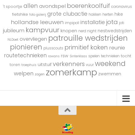
boerenkoolfuif
allen
avondspel
't spoortje
coronavirus
grote clubactie
hike
fietshike
hakken
herten
foto galerij
jota
hollandse leeuwen
installatie
impipoll
joti
kampvuur
jubileum
knopen
nestwedstrijden
nerd night
patrouille wedstrijden
overvliegen
NLDoet
pionieren
primitief koken
reunie
plusscouts
routetechnieken
rsw
tocht
spelen
technieken
rowans
Sinterklaas
weekend
verkenners
uitstuif
toren
vuur
troephuis
zomerkamp
welpen
zwemmen
zagen