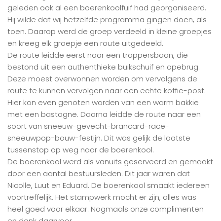
geleden ook al een boerenkoolfuif had georganiseerd.
Hij wilde dat wij hetzelfde programma gingen doen, als
toen. Daarop werd de groep verdeeld in kleine groepjes
en kreeg elk groepje een route uitgedeeld.
De route leidde eerst naar een trappersbaan, die
bestond uit een authenthieke buikschuif en apebrug.
Deze moest overwonnen worden om vervolgens de
route te kunnen vervolgen naar een echte koffie-post.
Hier kon even genoten worden van een warm bakkie
met een bastogne. Daarna leidde de route naar een
soort van sneeuw-gevecht-brancard-race-
sneeuwpop-bouw-festijn. Dit was gelijk de laatste
tussenstop op weg naar de boerenkool.
De boerenkool werd als vanuits geserveerd en gemaakt
door een aantal bestuursleden. Dit jaar waren dat
Nicolle, Luut en Eduard. De boerenkool smaakt iedereen
voortreffelijk. Het stampwerk mocht er zijn, alles was
heel goed voor elkaar. Nogmaals onze complimenten
en dank daarvoor.