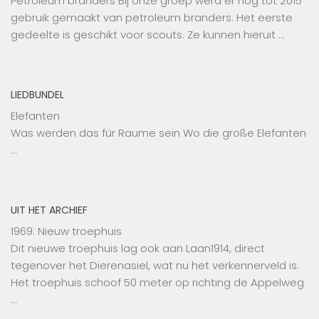
Petroleum branders Bij onze groep werd er nog tot 2015
gebruik gemaakt van petroleum branders. Het eerste
gedeelte is geschikt voor scouts. Ze kunnen hieruit …
LIEDBUNDEL
Elefanten
Was werden das für Raume sein Wo die große Elefanten
…
UIT HET ARCHIEF
1969: Nieuw troephuis
Dit nieuwe troephuis lag ook aan Laan1914, direct
tegenover het Dierenasiel, wat nu het verkennerveld is.
Het troephuis schoof 50 meter op richting de Appelweg
…