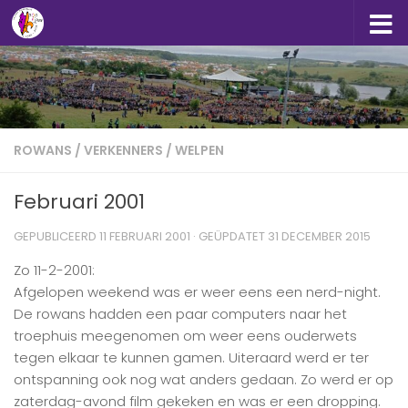
Doorgaan naar inhoud
ROWANS
/
VERKENNERS
/
WELPEN
Februari 2001
GEPUBLICEERD
11 FEBRUARI 2001
· GEÜPDATET
31 DECEMBER 2015
Zo 11-2-2001:
Afgelopen weekend was er weer eens een nerd-night.
De rowans hadden een paar computers naar het
troephuis meegenomen om weer eens ouderwets
tegen elkaar te kunnen gamen. Uiteraard werd er ter
ontspanning ook nog wat anders gedaan. Zo werd er op
zaterdag-avond film gekeken en was er een dropping.