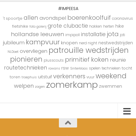
#IMPEESA
boerenkoolfuif
allen
avondspel
't spoortje
coronavirus
grote clubactie
hike
fietshike
hakken
herten
foto galerij
jota
hollandse leeuwen
installatie
impipoll
joti
kampvuur
jubileum
knopen
nestwedstrijden
nerd night
patrouille wedstrijden
overvliegen
NLDoet
pionieren
primitief koken
reunie
plusscouts
routetechnieken
rsw
tocht
spelen
technieken
rowans
Sinterklaas
weekend
verkenners
uitstuif
toren
vuur
troephuis
zomerkamp
welpen
zwemmen
zagen