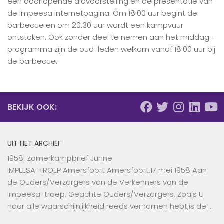
een doorlopende diavoorstelling en de presentatie van
de Impeesa internetpagina. Om 18.00 uur begint de
barbecue en om 20.30 uur wordt een kampvuur
ontstoken. Ook zonder deel te nemen aan het middag-
programma zijn de oud-leden welkom vanaf 18.00 uur bij
de barbecue.
BEKIJK OOK:
UIT HET ARCHIEF
1958: Zomerkampbrief Junne
IMPEESA-TROEP Amersfoort Amersfoort,17 mei 1958 Aan
de Ouders/Verzorgers van de Verkenners van de
Impeesa-troep. Geachte Ouders/Verzorgers, Zoals U
naar alle waarschijnlijkheid reeds vernomen hebt,is de …