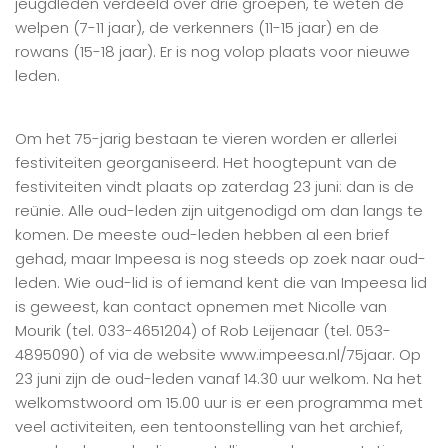
jeugdleden verdeeld over drie groepen, te weten de
welpen (7-11 jaar), de verkenners (11-15 jaar) en de
rowans (15-18 jaar). Er is nog volop plaats voor nieuwe
leden.
Om het 75-jarig bestaan te vieren worden er allerlei
festiviteiten georganiseerd. Het hoogtepunt van de
festiviteiten vindt plaats op zaterdag 23 juni: dan is de
reünie. Alle oud-leden zijn uitgenodigd om dan langs te
komen. De meeste oud-leden hebben al een brief
gehad, maar Impeesa is nog steeds op zoek naar oud-
leden. Wie oud-lid is of iemand kent die van Impeesa lid
is geweest, kan contact opnemen met Nicolle van
Mourik (tel. 033-4651204) of Rob Leijenaar (tel. 053-
4895090) of via de website www.impeesa.nl/75jaar. Op
23 juni zijn de oud-leden vanaf 14.30 uur welkom. Na het
welkomstwoord om 15.00 uur is er een programma met
veel activiteiten, een tentoonstelling van het archief,