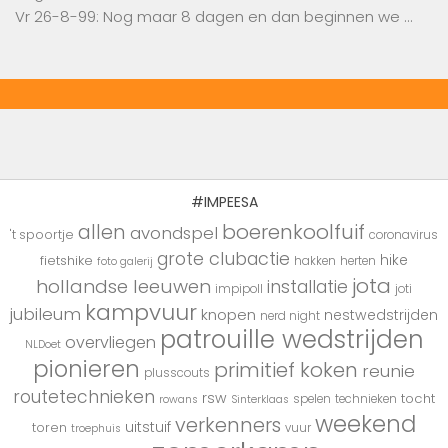
Vr 26-8-99: Nog maar 8 dagen en dan beginnen we …
#IMPEESA
boerenkoolfuif
allen
avondspel
't spoortje
coronavirus
grote clubactie
hike
fietshike
hakken
herten
foto galerij
jota
hollandse leeuwen
installatie
impipoll
joti
kampvuur
jubileum
knopen
nestwedstrijden
nerd night
patrouille wedstrijden
overvliegen
NLDoet
pionieren
primitief koken
reunie
plusscouts
routetechnieken
rsw
tocht
spelen
technieken
rowans
Sinterklaas
weekend
verkenners
uitstuif
toren
vuur
troephuis