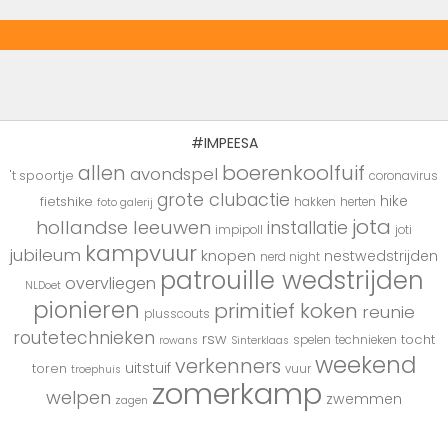
#IMPEESA
boerenkoolfuif
allen
avondspel
't spoortje
coronavirus
grote clubactie
hike
fietshike
hakken
herten
foto galerij
jota
hollandse leeuwen
installatie
impipoll
joti
kampvuur
jubileum
knopen
nestwedstrijden
nerd night
patrouille wedstrijden
overvliegen
NLDoet
pionieren
primitief koken
reunie
plusscouts
routetechnieken
rsw
tocht
spelen
technieken
rowans
Sinterklaas
weekend
verkenners
uitstuif
toren
vuur
troephuis
zomerkamp
welpen
zwemmen
zagen