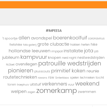
#IMPEESA
boerenkoolfuif
allen
avondspel
't spoortje
coronavirus
grote clubactie
hike
fietshike
hakken
herten
foto galerij
jota
hollandse leeuwen
installatie
impipoll
joti
kampvuur
jubileum
knopen
nestwedstrijden
nerd night
patrouille wedstrijden
overvliegen
NLDoet
pionieren
primitief koken
reunie
plusscouts
routetechnieken
rsw
tocht
spelen
technieken
rowans
Sinterklaas
weekend
verkenners
uitstuif
toren
vuur
troephuis
zomerkamp
welpen
zwemmen
zagen