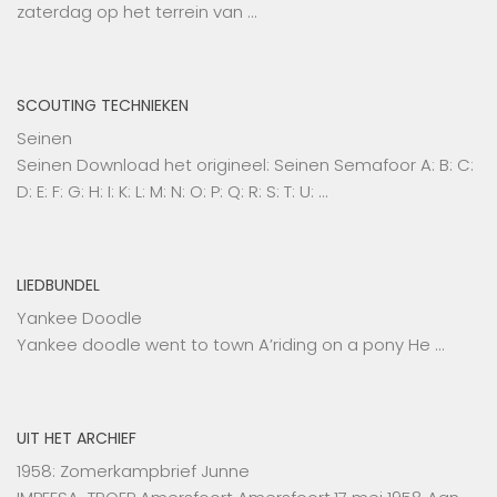
zaterdag op het terrein van …
SCOUTING TECHNIEKEN
Seinen
Seinen Download het origineel: Seinen Semafoor A: B: C:
D: E: F: G: H: I: K: L: M: N: O: P: Q: R: S: T: U: …
LIEDBUNDEL
Yankee Doodle
Yankee doodle went to town A’riding on a pony He …
UIT HET ARCHIEF
1958: Zomerkampbrief Junne