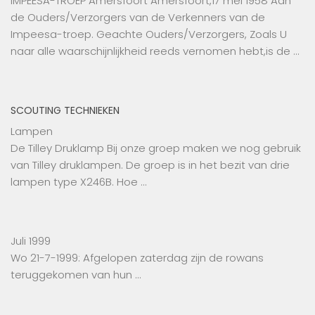
IMPEESA-TROEP Amersfoort Amersfoort,17 mei 1958 Aan
de Ouders/Verzorgers van de Verkenners van de
Impeesa-troep. Geachte Ouders/Verzorgers, Zoals U
naar alle waarschijnlijkheid reeds vernomen hebt,is de …
SCOUTING TECHNIEKEN
Lampen
De Tilley Druklamp Bij onze groep maken we nog gebruik
van Tilley druklampen. De groep is in het bezit van drie
lampen type X246B. Hoe …
Juli 1999
Wo 21-7-1999: Afgelopen zaterdag zijn de rowans
teruggekomen van hun …