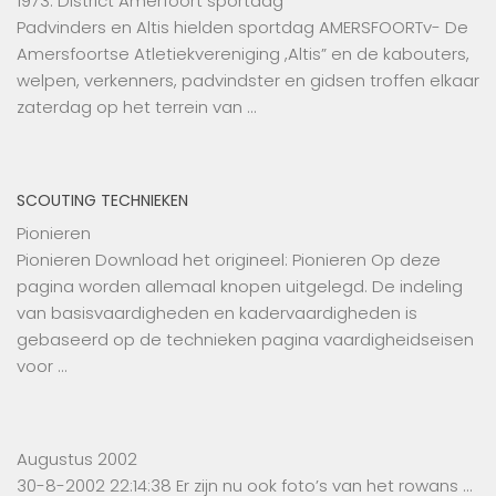
1973: District Amerfoort sportdag
Padvinders en Altis hielden sportdag AMERSFOORTv- De
Amersfoortse Atletiekvereniging ,Altis” en de kabouters,
welpen, verkenners, padvindster en gidsen troffen elkaar
zaterdag op het terrein van …
SCOUTING TECHNIEKEN
Pionieren
Pionieren Download het origineel: Pionieren Op deze
pagina worden allemaal knopen uitgelegd. De indeling
van basisvaardigheden en kadervaardigheden is
gebaseerd op de technieken pagina vaardigheidseisen
voor …
Augustus 2002
30-8-2002 22:14:38 Er zijn nu ook foto’s van het rowans …