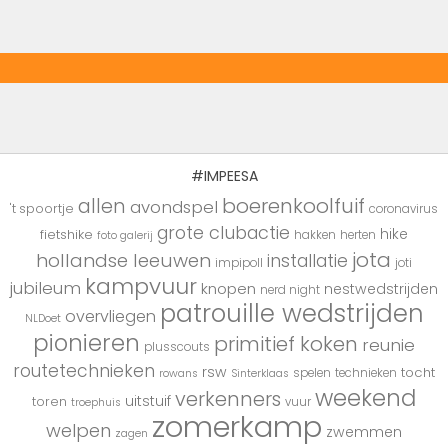
#IMPEESA
boerenkoolfuif
allen
avondspel
't spoortje
coronavirus
grote clubactie
hike
fietshike
hakken
herten
foto galerij
jota
hollandse leeuwen
installatie
impipoll
joti
kampvuur
jubileum
knopen
nestwedstrijden
nerd night
patrouille wedstrijden
overvliegen
NLDoet
pionieren
primitief koken
reunie
plusscouts
routetechnieken
rsw
tocht
spelen
technieken
rowans
Sinterklaas
weekend
verkenners
uitstuif
toren
vuur
troephuis
zomerkamp
welpen
zwemmen
zagen