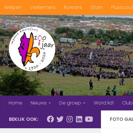
Welpen
Verkenners
Rowans
Stam
Plusscou
Doorgaan naar inhoud
Home
Nieuws
De groep
Word lid!
Clu
BEKIJK OOK:
FOTO GAL