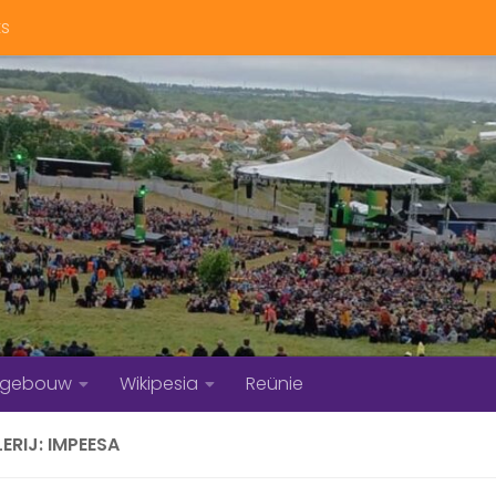
ts
bgebouw
Wikipesia
Reünie
ERIJ: IMPEESA