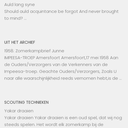
Auld lang syne
Should auld acquintance be forgot And never brought
to mind? …
UIT HET ARCHIEF
1958: Zomerkampbrief Junne
IMPEESA-TROEP Amersfoort Amersfoort,17 mei 1958 Aan
de Ouders/Verzorgers van de Verkenners van de
Impeesa-troep. Geachte Ouders/Verzorgers, Zoals U
naar alle waarschijnlijkheid reeds vernomen hebt,is de …
SCOUTING TECHNIEKEN
Yakar draaien
Yakar draaien Yakar draaien is een oud spel, dat wij nog
steeds spelen. Het wordt elk zomerkamp bij de