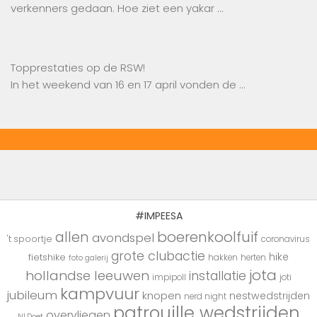
verkenners gedaan. Hoe ziet een yakar …
Topprestaties op de RSW!
In het weekend van 16 en 17 april vonden de …
#IMPEESA
boerenkoolfuif
allen
avondspel
't spoortje
coronavirus
grote clubactie
hike
fietshike
hakken
herten
foto galerij
jota
hollandse leeuwen
installatie
impipoll
joti
kampvuur
jubileum
knopen
nestwedstrijden
nerd night
patrouille wedstrijden
overvliegen
NLDoet