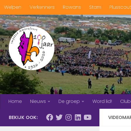
Welpen
Verkenners
Rowans
Stam
Plusscou
Doorgaan naar inhoud
Home
Nieuws
De groep
Word lid!
Clu
BEKIJK OOK:
VIDEOMA