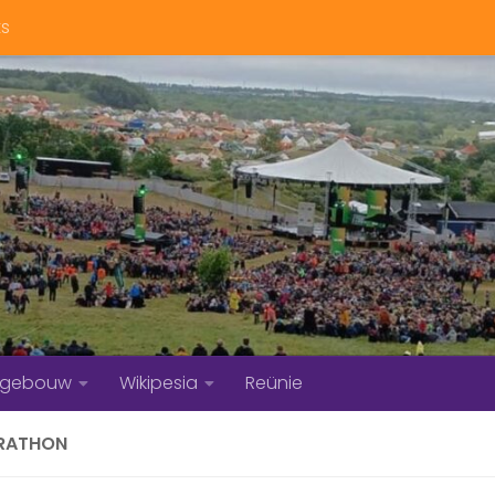
ts
bgebouw
Wikipesia
Reünie
RATHON