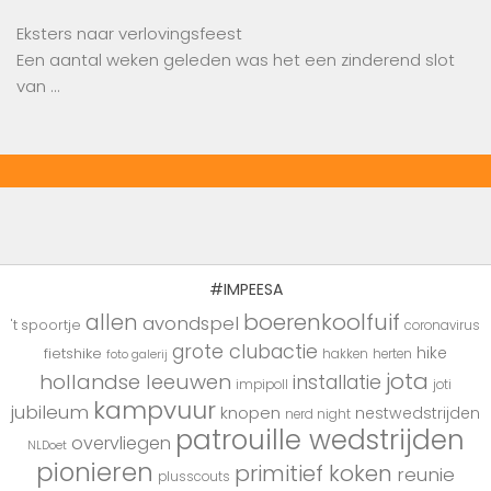
Eksters naar verlovingsfeest
Een aantal weken geleden was het een zinderend slot
van …
#IMPEESA
boerenkoolfuif
allen
avondspel
't spoortje
coronavirus
grote clubactie
hike
fietshike
hakken
herten
foto galerij
jota
hollandse leeuwen
installatie
impipoll
joti
kampvuur
jubileum
knopen
nestwedstrijden
nerd night
patrouille wedstrijden
overvliegen
NLDoet
pionieren
primitief koken
reunie
plusscouts