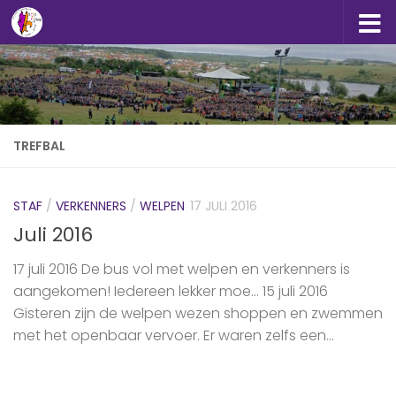
Doorgaan naar inhoud
TREFBAL
STAF
/
VERKENNERS
/
WELPEN
17 JULI 2016
Juli 2016
17 juli 2016 De bus vol met ‪welpen‬ en ‪verkenners‬ is
aangekomen! Iedereen lekker moe… 15 juli 2016
Gisteren zijn de ‪welpen‬ wezen shoppen en zwemmen
met het openbaar vervoer. Er waren zelfs een...