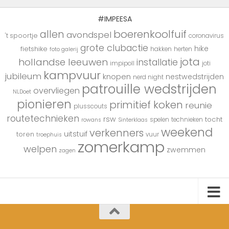
#IMPEESA
boerenkoolfuif
allen
avondspel
't spoortje
coronavirus
grote clubactie
hike
fietshike
hakken
herten
foto galerij
jota
hollandse leeuwen
installatie
impipoll
joti
kampvuur
jubileum
knopen
nestwedstrijden
nerd night
patrouille wedstrijden
overvliegen
NLDoet
pionieren
primitief koken
reunie
plusscouts
routetechnieken
rsw
tocht
spelen
technieken
rowans
Sinterklaas
weekend
verkenners
uitstuif
toren
vuur
troephuis
zomerkamp
welpen
zwemmen
zagen