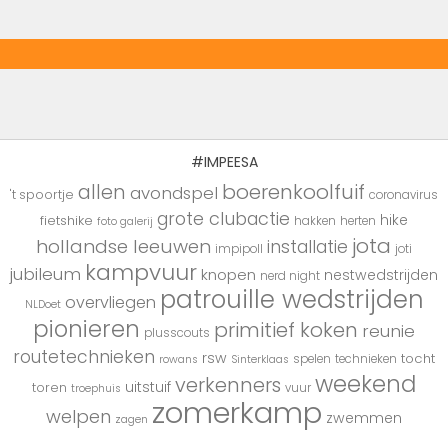
#IMPEESA
boerenkoolfuif
allen
avondspel
't spoortje
coronavirus
grote clubactie
hike
fietshike
hakken
herten
foto galerij
jota
hollandse leeuwen
installatie
impipoll
joti
kampvuur
jubileum
knopen
nestwedstrijden
nerd night
patrouille wedstrijden
overvliegen
NLDoet
pionieren
primitief koken
reunie
plusscouts
routetechnieken
rsw
tocht
spelen
technieken
rowans
Sinterklaas
weekend
verkenners
uitstuif
toren
vuur
troephuis
zomerkamp
welpen
zwemmen
zagen