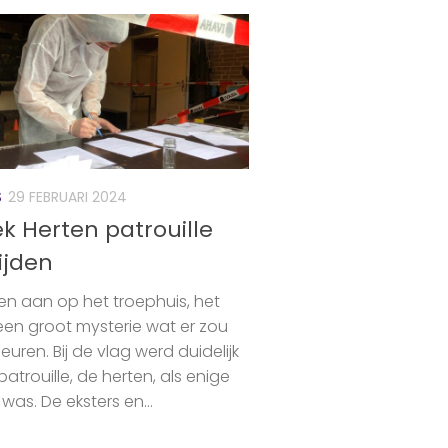
S
29 FEBRUARI 2024
k Herten patrouille
ijden
 aan op het troephuis, het
en groot mysterie wat er zou
ren. Bij de vlag werd duidelijk
atrouille, de herten, als enige
as. De eksters en...