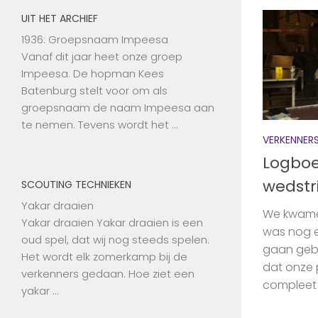
UIT HET ARCHIEF
1936: Groepsnaam Impeesa
Vanaf dit jaar heet onze groep
Impeesa. De hopman Kees
Batenburg stelt voor om als
groepsnaam de naam Impeesa aan
te nemen. Tevens wordt het …
VERKENNER
Logboe
wedstr
SCOUTING TECHNIEKEN
Yakar draaien
We kwamen
Yakar draaien Yakar draaien is een
was nog e
oud spel, dat wij nog steeds spelen.
gaan gebeu
Het wordt elk zomerkamp bij de
dat onze p
verkenners gedaan. Hoe ziet een
compleet w
yakar …