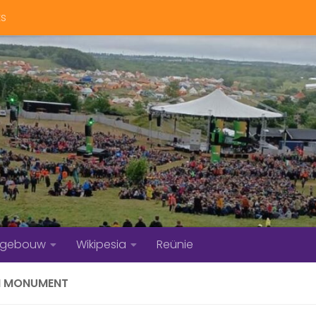
ts
bgebouw
Wikipesia
Reünie
H MONUMENT