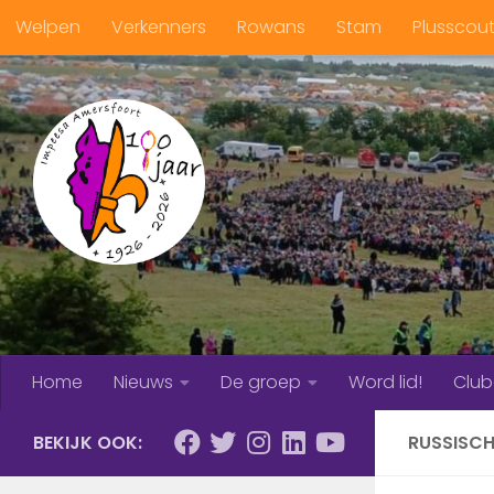
Welpen
Verkenners
Rowans
Stam
Plusscou
Doorgaan naar inhoud
Home
Nieuws
De groep
Word lid!
Clu
BEKIJK OOK:
RUSSISC