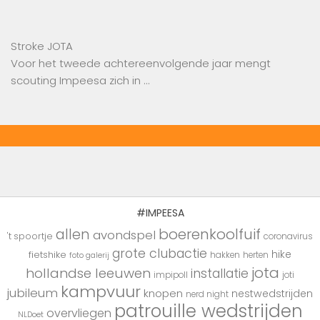
Stroke JOTA
Voor het tweede achtereenvolgende jaar mengt
scouting Impeesa zich in …
#IMPEESA
boerenkoolfuif
allen
avondspel
't spoortje
coronavirus
grote clubactie
hike
fietshike
hakken
herten
foto galerij
jota
hollandse leeuwen
installatie
impipoll
joti
kampvuur
jubileum
knopen
nestwedstrijden
nerd night
patrouille wedstrijden
overvliegen
NLDoet