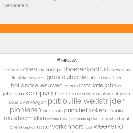
verkenners …
#IMPEESA
boerenkoolfuif
allen
avondspel
't spoortje
coronavirus
grote clubactie
hike
fietshike
hakken
herten
foto galerij
jota
hollandse leeuwen
installatie
impipoll
joti
kampvuur
jubileum
knopen
nestwedstrijden
nerd night
patrouille wedstrijden
overvliegen
NLDoet
pionieren
primitief koken
reunie
plusscouts
routetechnieken
rsw
tocht
spelen
technieken
rowans
Sinterklaas
weekend
verkenners
uitstuif
toren
vuur
troephuis