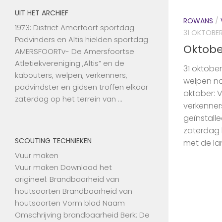
UIT HET ARCHIEF
ROWANS
/
1973: District Amerfoort sportdag
31 OKTOBER
Padvinders en Altis hielden sportdag
Oktobe
AMERSFOORTv- De Amersfoortse
Atletiekvereniging ,Altis” en de
31 oktobe
kabouters, welpen, verkenners,
welpen na
padvindster en gidsen troffen elkaar
oktober: 
zaterdag op het terrein van …
verkenner
geïnstall
zaterdag
SCOUTING TECHNIEKEN
met de la
Vuur maken
Vuur maken Download het
origineel: Brandbaarheid van
houtsoorten Brandbaarheid van
houtsoorten Vorm blad Naam
Omschrijving brandbaarheid Berk: De