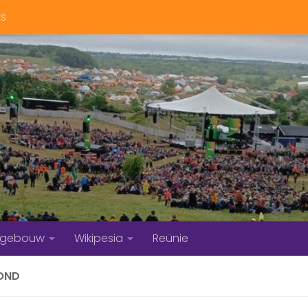
ts
bgebouw
Wikipesia
Reünie
OND