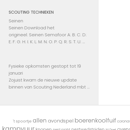
SCOUTING TECHNIEKEN
Seinen
Seinen Download het
origineel: Seinen Semafoor A: B: C: D:
E: F: G: H: I: K: L: M: N: O: P: Q: R: S: T: U: …
Fysieke opkomsten gestopt tot 19
januari
Zojuist kwam de nieuwe update
binnen van Scouting Nederland mbt …
boerenkoolfuif
allen
avondspel
't spoortje
coronav
kampvuur
overv
knopen
nestwedstrijden
nerd night
NLDoet