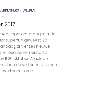
VERKENNERS
/
WELPEN
 2017
r 2017
r: Afgelopen zaterdag met de
ar superfun geweest. 28
Vandaag zijn er zes nieuwe
s en één verkennerstaflid
eerd! 26 oktober: Afgelopen
 hebben de verkenners samen
ndverkenners van...