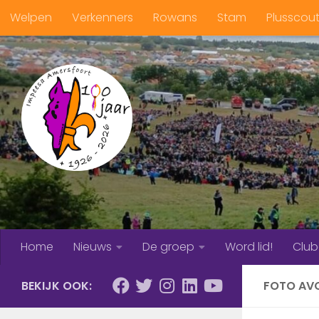
Welpen
Verkenners
Rowans
Stam
Plusscou
Doorgaan naar inhoud
Home
Nieuws
De groep
Word lid!
Clu
BEKIJK OOK:
FOTO AV