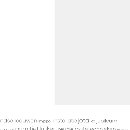
jota
andse leeuwen
installatie
jubileum
impipoll
joti
primitief koken
reunie
routetechnieken
usscouts
rowans