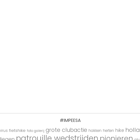
#IMPEESA
holl
grote clubactie
hike
fietshike
irus
hakken
herten
foto galerij
patrouille wedstrijden
pionieren
liegen
pl