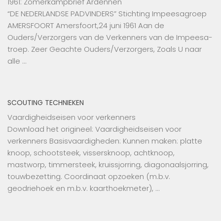
1961: Zomerkampbrief Ardennen
“DE NEDERLANDSE PADVINDERS” Stichting Impeesagroep
AMERSFOORT Amersfoort,24 juni 1961 Aan de
Ouders/Verzorgers van de Verkenners van de Impeesa-
troep. Zeer Geachte Ouders/Verzorgers, Zoals U naar
alle …
SCOUTING TECHNIEKEN
Vaardigheidseisen voor verkenners
Download het origineel: Vaardigheidseisen voor
verkenners Basisvaardigheden: Kunnen maken: platte
knoop, schootsteek, vissersknoop, achtknoop,
mastworp, timmersteek, kruissjorring, diagonaalsjorring,
touwbezetting. Coordinaat opzoeken (m.b.v.
geodriehoek en m.b.v. kaarthoekmeter), …