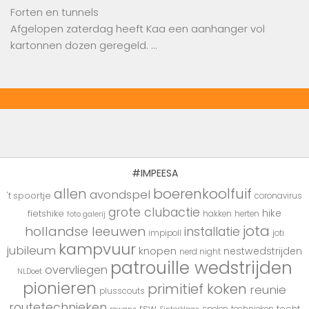
Forten en tunnels
Afgelopen zaterdag heeft Kaa een aanhanger vol
kartonnen dozen geregeld. …
#IMPEESA
boerenkoolfuif
allen
avondspel
't spoortje
coronavirus
grote clubactie
hike
fietshike
hakken
herten
foto galerij
jota
hollandse leeuwen
installatie
impipoll
joti
kampvuur
jubileum
knopen
nestwedstrijden
nerd night
patrouille wedstrijden
overvliegen
NLDoet
pionieren
primitief koken
reunie
plusscouts
routetechnieken
rsw
tocht