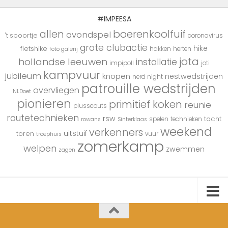
#IMPEESA
boerenkoolfuif
allen
avondspel
't spoortje
coronavirus
grote clubactie
hike
fietshike
hakken
herten
foto galerij
jota
hollandse leeuwen
installatie
impipoll
joti
kampvuur
jubileum
knopen
nestwedstrijden
nerd night
patrouille wedstrijden
overvliegen
NLDoet
pionieren
primitief koken
reunie
plusscouts
routetechnieken
rsw
tocht
spelen
technieken
rowans
Sinterklaas
weekend
verkenners
uitstuif
toren
vuur
troephuis
zomerkamp
welpen
zwemmen
zagen