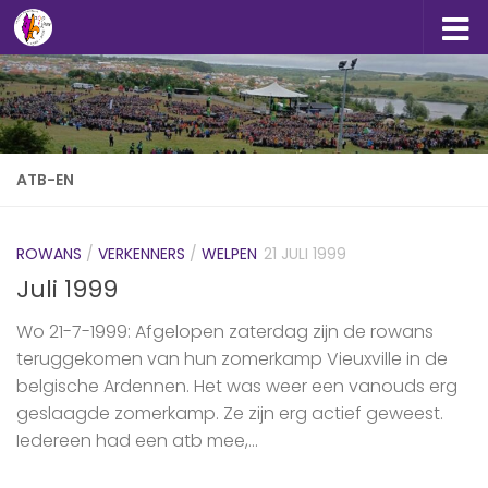
Doorgaan naar inhoud
ATB-EN
ROWANS
/
VERKENNERS
/
WELPEN
21 JULI 1999
Juli 1999
Wo 21-7-1999: Afgelopen zaterdag zijn de rowans
teruggekomen van hun zomerkamp Vieuxville in de
belgische Ardennen. Het was weer een vanouds erg
geslaagde zomerkamp. Ze zijn erg actief geweest.
Iedereen had een atb mee,...