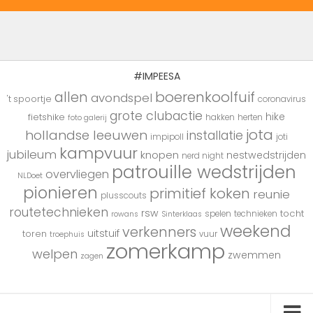
#IMPEESA
boerenkoolfuif
allen
avondspel
't spoortje
coronavirus
grote clubactie
hike
fietshike
hakken
herten
foto galerij
jota
hollandse leeuwen
installatie
impipoll
joti
kampvuur
jubileum
knopen
nestwedstrijden
nerd night
patrouille wedstrijden
overvliegen
NLDoet
pionieren
primitief koken
reunie
plusscouts
routetechnieken
rsw
tocht
spelen
technieken
rowans
Sinterklaas
weekend
verkenners
uitstuif
toren
vuur
troephuis
zomerkamp
welpen
zwemmen
zagen