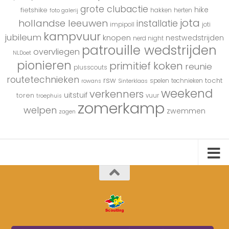
grote clubactie
hike
fietshike
hakken
herten
foto galerij
jota
hollandse leeuwen
installatie
impipoll
joti
kampvuur
jubileum
knopen
nestwedstrijden
nerd night
patrouille wedstrijden
overvliegen
NLDoet
pionieren
primitief koken
reunie
plusscouts
routetechnieken
rsw
tocht
spelen
technieken
rowans
Sinterklaas
weekend
verkenners
uitstuif
toren
vuur
troephuis
zomerkamp
welpen
zwemmen
zagen