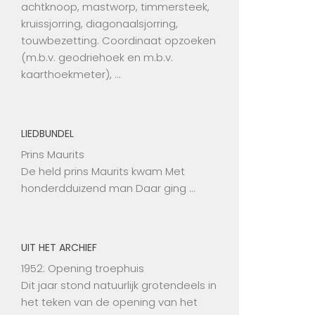
achtknoop, mastworp, timmersteek,
kruissjorring, diagonaalsjorring,
touwbezetting. Coordinaat opzoeken
(m.b.v. geodriehoek en m.b.v.
kaarthoekmeter), …
LIEDBUNDEL
Prins Maurits
De held prins Maurits kwam Met
honderdduizend man Daar ging …
UIT HET ARCHIEF
1952: Opening troephuis
Dit jaar stond natuurlijk grotendeels in
het teken van de opening van het