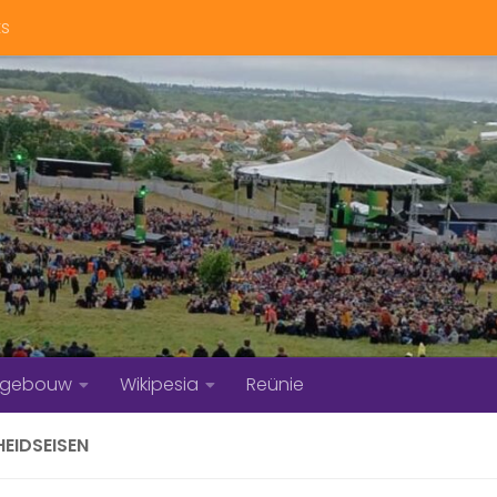
ts
bgebouw
Wikipesia
Reünie
EIDSEISEN