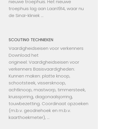
nieuwe troephuis. Het nieuwe
troephuis lag aan Laan1914, waar nu
de Sinaï-kliniek …
SCOUTING TECHNIEKEN
Vaardigheidseisen voor verkenners
Download het
origineel: Vaardigheidseisen voor
verkenners Basisvaardigheden:
Kunnen maken: platte knoop,
schootsteek, vissersknoop,
achtknoop, mastworp, timmersteek,
kruissjorring, diagonaalsjorring,
touwbezetting. Coordinaat opzoeken
(m.b.v. geodriehoek en m.b.v.
kaarthoekmeter), …