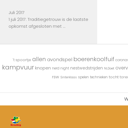
Juli 2017
1 juli 2017: Traditiegetrouw is de laatste
opkomst afgesloten met …
boerenkoolfuif
allen
avondspel
't spoortje
coronav
kampvuur
overv
knopen
nestwedstrijden
nerd night
NLDoet
rsw
tocht
tore
spelen
technieken
Sinterklaas
W