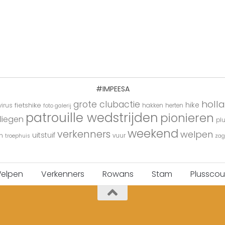
#IMPEESA
holl
grote clubactie
hike
fietshike
irus
hakken
herten
foto galerij
patrouille wedstrijden
pionieren
liegen
pl
weekend
verkenners
welpen
uitstuif
n
vuur
troephuis
zag
elpen
Verkenners
Rowans
Stam
Plusscou