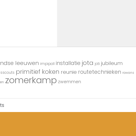
jota
andse leeuwen
installatie
jubileum
impipoll
joti
primitief koken
reunie
routetechnieken
usscouts
rowans
zomerkamp
zwemmen
en
ts