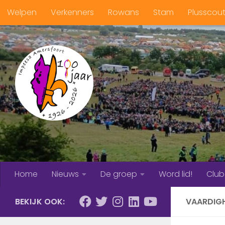
Welpen
Verkenners
Rowans
Stam
Plusscou
Doorgaan naar inhoud
Home
Nieuws
De groep
Word lid!
Clu
BEKIJK OOK:
VAARDIGH