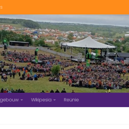
ts
bgebouw
Wikipesia
Reünie