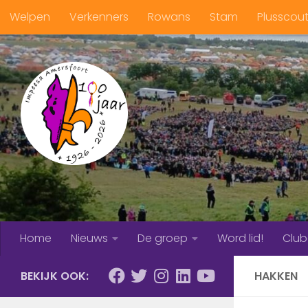
Welpen
Verkenners
Rowans
Stam
Plusscou
Doorgaan naar inhoud
Home
Nieuws
De groep
Word lid!
Clu
BEKIJK OOK:
HAKKEN