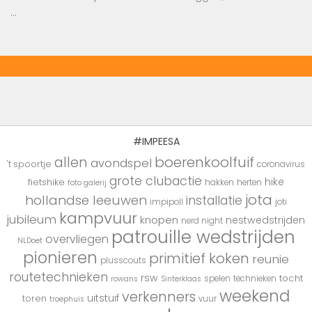
…
#IMPEESA
boerenkoolfuif
allen
avondspel
't spoortje
coronavirus
grote clubactie
hike
fietshike
hakken
herten
foto galerij
jota
hollandse leeuwen
installatie
impipoll
joti
kampvuur
jubileum
knopen
nestwedstrijden
nerd night
patrouille wedstrijden
overvliegen
NLDoet
pionieren
primitief koken
reunie
plusscouts
routetechnieken
rsw
tocht
spelen
technieken
rowans
Sinterklaas
weekend
verkenners
uitstuif
toren
vuur
troephuis