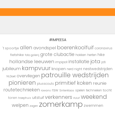
#IMPEESA
boerenkoolfuif
allen
avondspel
't spoortje
coronavirus
grote clubactie
hike
fietshike
hakken
herten
foto galerij
jota
hollandse leeuwen
installatie
impipoll
joti
kampvuur
jubileum
knopen
nestwedstrijden
nerd night
patrouille wedstrijden
overvliegen
NLDoet
pionieren
primitief koken
reunie
plusscouts
routetechnieken
rsw
tocht
spelen
technieken
rowans
Sinterklaas
weekend
verkenners
uitstuif
toren
vuur
troephuis
zomerkamp
welpen
zwemmen
zagen