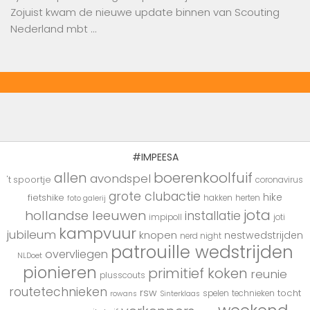
Zojuist kwam de nieuwe update binnen van Scouting
Nederland mbt …
#IMPEESA
boerenkoolfuif
allen
avondspel
't spoortje
coronavirus
grote clubactie
hike
fietshike
hakken
herten
foto galerij
jota
hollandse leeuwen
installatie
impipoll
joti
kampvuur
jubileum
knopen
nestwedstrijden
nerd night
patrouille wedstrijden
overvliegen
NLDoet
pionieren
primitief koken
reunie
plusscouts
routetechnieken
rsw
tocht
spelen
technieken
rowans
Sinterklaas