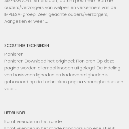
AMERSFOORT. Amersfoort, datum postmerk. Aan de
ouders/verzorgers van welpen en verkenners van de
IMPEESA-groep. Zeer geachte ouders/verzorgers,
Aangezien er weer …
SCOUTING TECHNIEKEN
Pionieren
Pionieren Download het origineel: Pionieren Op deze
pagina worden allemaal knopen uitgelegd. De indeling
van basisvaardigheden en kadervaardigheden is
gebaseerd op de technieken pagina vaardigheidseisen
voor …
LIEDBUNDEL
Komt vrienden in het ronde
Komt vrienden in het ronde minnaars van ene stiel ik …