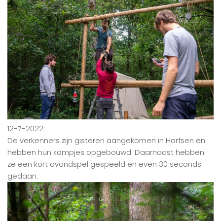
12-7-2022:
De verkenners zijn gisteren aangekomen in Harfsen en
hebben hun kampjes opgebouwd. Daarnaast hebben
ze een kort avondspel gespeeld en even 30 seconds
gedaan.