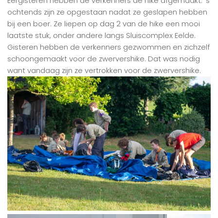
Eergisteren hebben de verkenners de hike afgemaakt. ’s
ochtends zijn ze opgestaan nadat ze geslapen hebben
bij een boer. Ze liepen op dag 2 van de hike een mooi
laatste stuk, onder andere langs Sluiscomplex Eelde.
Gisteren hebben de verkenners gezwommen en zichzelf
schoongemaakt voor de zwervershike. Dat was nodig
want vandaag zijn ze vertrokken voor de zwervershike.