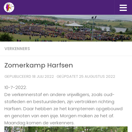
Doorgaan naar inhoud
VERKENNERS
Zomerkamp Harfsen
GEPUBLICEERD
18 JULI 2022
· GEÜPDATET
25 AUGUSTUS 2022
10-7-2022:
De verkennerstaf en andere vrijwilligers, zoals oud-
stafleden en bestuursleden, zijn vertrokken richting
Harfsen. Daar hebben ze het kampterrein opgebouwd
en genoten van een ijsje. Morgen maken ze het af.
Maandag komen de verkenners.