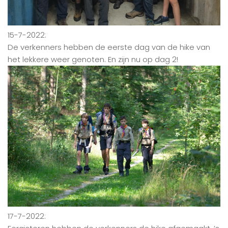
15-7-2022:
De verkenners hebben de eerste dag van de hike van
het lekkere weer genoten. En zijn nu op dag 2!
17-7-2022: