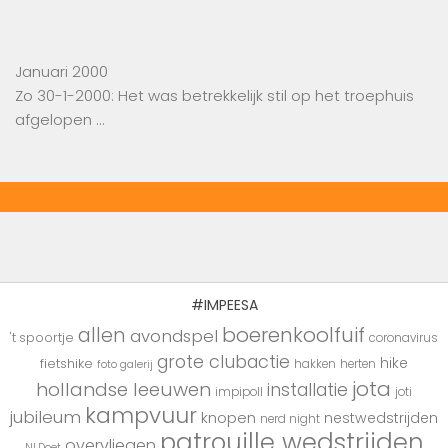
Januari 2000
Zo 30-1-2000: Het was betrekkelijk stil op het troephuis
afgelopen …
#IMPEESA
boerenkoolfuif
allen
avondspel
't spoortje
coronavirus
grote clubactie
hike
fietshike
hakken
herten
foto galerij
jota
hollandse leeuwen
installatie
impipoll
joti
kampvuur
jubileum
knopen
nestwedstrijden
nerd night
patrouille wedstrijden
overvliegen
NLDoet