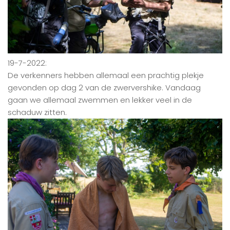
19-7-2022:
De verkenners hebben allemaal een prachtig plekje
gevonden op dag 2 van de zwervershike. Vandaag
gaan we allemaal zwemmen en lekker veel in de
schaduw zitten.