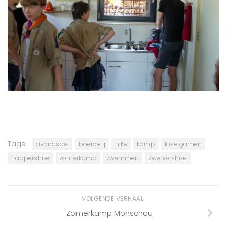
Tags:
avondspel
boerderij
hike
kamp
lasergamen
trappershike
zomerkamp
zwemmen
zwervershike
VOLGENDE VERHAAL
Zomerkamp Monschau