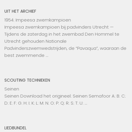
UIT HET ARCHIEF
1954: Impeesa zwemkampioen
Impeesa zwemkampioen bij padvinders Utrecht —
Tijdens de zaterdag in het zwembad Den Hommel te
Utrecht gehouden Nationale
Padvinderszwemwedstrijden, de “Pavaqua”, waaraan de
best zwemmende …
SCOUTING TECHNIEKEN
Seinen
Seinen Download het origineel: Seinen Semafoor A: B: C:
D: E: F: G: H: I: K: L: M: N: O: P: Q: R: S: T: U: …
LIEDBUNDEL