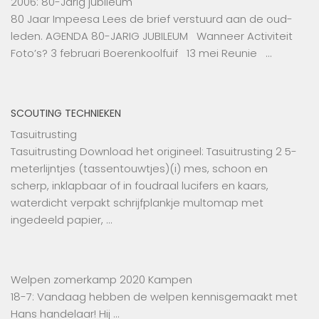
2006: 80-Jarig jubileum
80 Jaar Impeesa Lees de brief verstuurd aan de oud-
leden. AGENDA 80-JARIG JUBILEUM Wanneer Activiteit
Foto’s? 3 februari Boerenkoolfuif 13 mei Reunie …
SCOUTING TECHNIEKEN
Tasuitrusting
Tasuitrusting Download het origineel: Tasuitrusting 2 5-
meterlijntjes (tassentouwtjes)(i) mes, schoon en
scherp, inklapbaar of in foudraal lucifers en kaars,
waterdicht verpakt schrijfplankje multomap met
ingedeeld papier, …
Welpen zomerkamp 2020 Kampen
18-7: Vandaag hebben de welpen kennisgemaakt met
Hans handelaar! Hij …