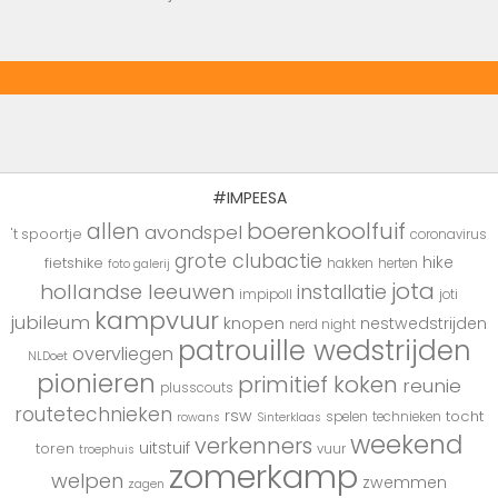
#IMPEESA
boerenkoolfuif
allen
avondspel
't spoortje
coronavirus
grote clubactie
hike
fietshike
hakken
herten
foto galerij
jota
hollandse leeuwen
installatie
impipoll
joti
kampvuur
jubileum
knopen
nestwedstrijden
nerd night
patrouille wedstrijden
overvliegen
NLDoet
pionieren
primitief koken
reunie
plusscouts
routetechnieken
rsw
tocht
spelen
technieken
rowans
Sinterklaas
weekend
verkenners
uitstuif
toren
vuur
troephuis
zomerkamp
welpen
zwemmen
zagen