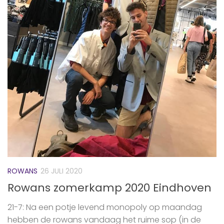
ROWANS
26 JULI 2020
Rowans zomerkamp 2020 Eindhoven
21-7: Na een potje levend monopoly op maandag
hebben de rowans vandaag het ruime sop (in de