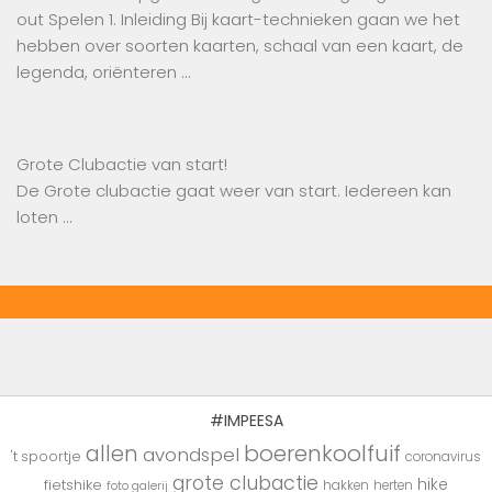
out Spelen 1. Inleiding Bij kaart-technieken gaan we het
hebben over soorten kaarten, schaal van een kaart, de
legenda, oriënteren …
Grote Clubactie van start!
De Grote clubactie gaat weer van start. Iedereen kan
loten …
#IMPEESA
boerenkoolfuif
allen
avondspel
't spoortje
coronavirus
grote clubactie
hike
fietshike
hakken
herten
foto galerij