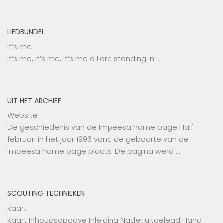
LIEDBUNDEL
It’s me
It’s me, it’s me, it’s me o Lord standing in …
UIT HET ARCHIEF
Website
De geschiedenis van de Impeesa home page Half
februari in het jaar 1996 vond de geboorte van de
Impeesa home page plaats. De pagina werd …
SCOUTING TECHNIEKEN
Kaart
Kaart Inhoudsopgave Inleiding Nader uitgelegd Hand-