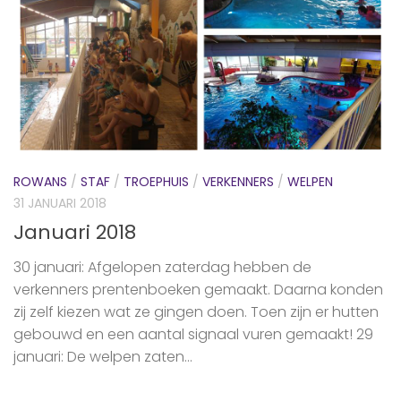
ROWANS
/
STAF
/
TROEPHUIS
/
VERKENNERS
/
WELPEN
31 JANUARI 2018
Januari 2018
30 januari: Afgelopen zaterdag hebben de
verkenners prentenboeken gemaakt. Daarna konden
zij zelf kiezen wat ze gingen doen. Toen zijn er hutten
gebouwd en een aantal signaal vuren gemaakt! 29
januari: De welpen zaten...