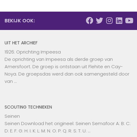
BEKIJK OOK:
UIT HET ARCHIEF
1926: Oprichting Impeesa
De oprichting van Impeesa als derde groep van
Amersfoort. De groep is ontstaan uit Flehite en Cay-
Noya. De groepsdas werd dan ook samengesteld door
van …
SCOUTING TECHNIEKEN
Seinen
Seinen Download het origineel: Seinen Semafoor A: B: C:
D: E: F: G: H: I: K: L: M: N: O: P: Q: R: S: T: U: …