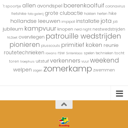
boerenkoolfuif
allen
avondspel
't spoortje
coronavirus
grote clubactie
hike
fietshike
hakken
herten
foto galerij
jota
hollandse leeuwen
installatie
impipoll
joti
kampvuur
jubileum
knopen
nestwedstrijden
nerd night
patrouille wedstrijden
overvliegen
NLDoet
pionieren
primitief koken
reunie
plusscouts
routetechnieken
rsw
tocht
spelen
technieken
rowans
Sinterklaas
weekend
verkenners
uitstuif
toren
vuur
troephuis
zomerkamp
welpen
zwemmen
zagen