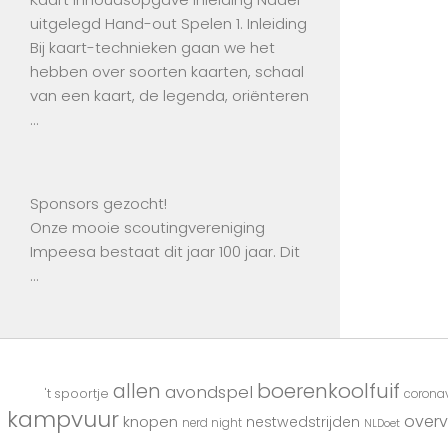
uitgelegd Hand-out Spelen 1. Inleiding
Bij kaart-technieken gaan we het
hebben over soorten kaarten, schaal
van een kaart, de legenda, oriënteren
…
Sponsors gezocht!
Onze mooie scoutingvereniging
Impeesa bestaat dit jaar 100 jaar. Dit
…
boerenkoolfuif
allen
avondspel
't spoortje
coronav
kampvuur
overv
knopen
nestwedstrijden
nerd night
NLDoet