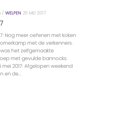
S
/
WELPEN
25 MEI 2017
7
17: Nog meer oefenen met koken
zomerkamp met de verkenners.
 was het zelfgemaakte
oep met gevulde bannocks.
15 mei 2017: Afgelopen weekend
en en de...