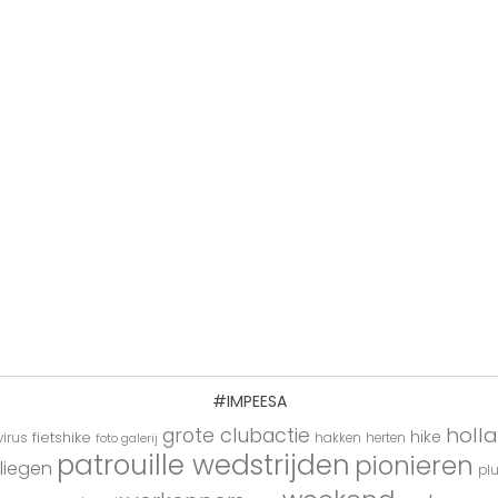
#IMPEESA
holl
grote clubactie
hike
fietshike
irus
hakken
herten
foto galerij
patrouille wedstrijden
pionieren
liegen
pl