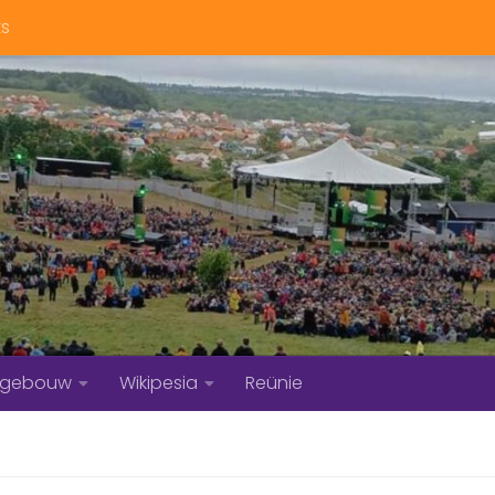
ts
bgebouw
Wikipesia
Reünie