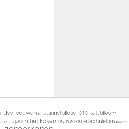
jota
andse leeuwen
installatie
jubileum
impipoll
joti
primitief koken
reunie
routetechnieken
usscouts
rowans
zomerkamp