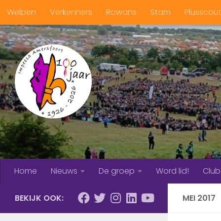
Welpen
Verkenners
Rowans
Stam
Plusscou
Doorgaan naar inhoud
Home
Nieuws
De groep
Word lid!
Clu
BEKIJK OOK:
MEI 2017