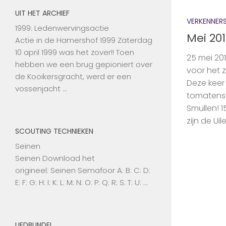
UIT HET ARCHIEF
VERKENNER
1999: Ledenwervingsactie
Mei 201
Actie in de Hamershof 1999 Zaterdag
10 april 1999 was het zover!! Toen
25 mei 20
hebben we een brug gepioniert over
voor het 
de Kooikersgracht, werd er een
Deze keer
vossenjacht …
tomatens
Smullen! 
zijn de Uil
SCOUTING TECHNIEKEN
Seinen
Seinen Download het
origineel: Seinen Semafoor A: B: C: D:
E: F: G: H: I: K: L: M: N: O: P: Q: R: S: T: U: …
LIEDBUNDEL