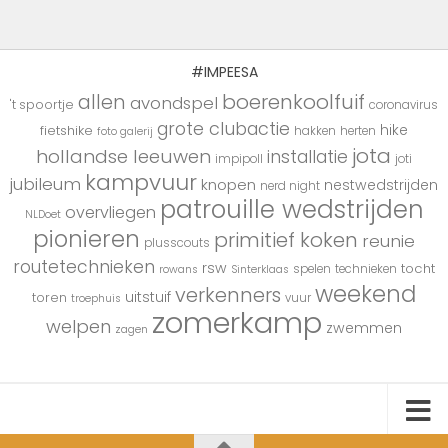
#IMPEESA
boerenkoolfuif
allen
avondspel
't spoortje
coronavirus
grote clubactie
hike
fietshike
hakken
herten
foto galerij
jota
hollandse leeuwen
installatie
impipoll
joti
kampvuur
jubileum
knopen
nestwedstrijden
nerd night
patrouille wedstrijden
overvliegen
NLDoet
pionieren
primitief koken
reunie
plusscouts
routetechnieken
rsw
tocht
spelen
technieken
rowans
Sinterklaas
weekend
verkenners
uitstuif
toren
vuur
troephuis
zomerkamp
welpen
zwemmen
zagen