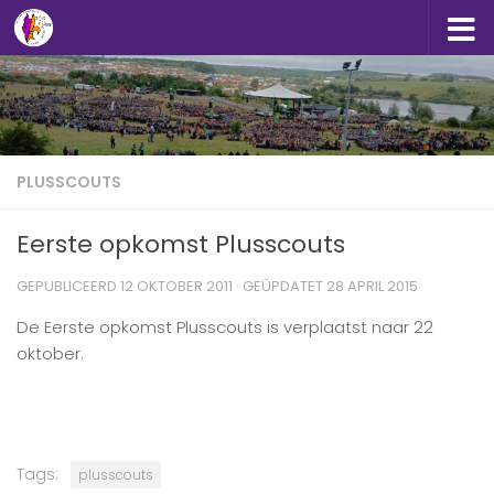
Doorgaan naar inhoud
PLUSSCOUTS
Eerste opkomst Plusscouts
GEPUBLICEERD
12 OKTOBER 2011
· GEÜPDATET
28 APRIL 2015
De Eerste opkomst Plusscouts is verplaatst naar 22
oktober.
Tags:
plusscouts