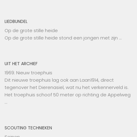
LIEDBUNDEL
Op de grote stille heide
Op de grote stille heide stond een jongen met zijn …
UIT HET ARCHIEF
1969: Nieuw troephuis
Dit nieuwe troephuis lag ook aan Laan1914, direct
tegenover het Dierenasiel, wat nu het verkennerveld is.
Het troephuis schoof 50 meter op richting de Appelweg
…
SCOUTING TECHNIEKEN
Seinen