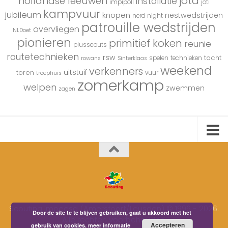
jota
hollandse leeuwen
installatie
impipoll
joti
kampvuur
jubileum
knopen
nestwedstrijden
nerd night
patrouille wedstrijden
overvliegen
NLDoet
pionieren
primitief koken
reunie
plusscouts
routetechnieken
rsw
tocht
spelen
technieken
rowans
Sinterklaas
weekend
verkenners
uitstuif
toren
vuur
troephuis
zomerkamp
welpen
zwemmen
zagen
Scouting Impeesa (Amersfoort/Leusden) © 1996 - 2026.
Door de site te te blijven gebruiken, gaat u akkoord met het
Alle rechten voorbehouden.
Accepteren
gebruik van cookies.
meer informatie