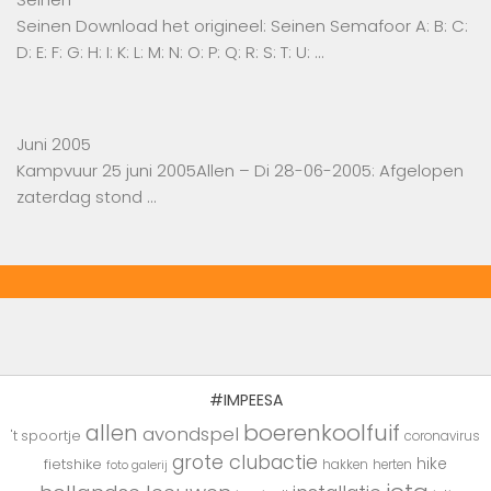
Seinen Download het origineel: Seinen Semafoor A: B: C:
D: E: F: G: H: I: K: L: M: N: O: P: Q: R: S: T: U: …
Juni 2005
Kampvuur 25 juni 2005Allen – Di 28-06-2005: Afgelopen
zaterdag stond …
#IMPEESA
boerenkoolfuif
allen
avondspel
't spoortje
coronavirus
grote clubactie
hike
fietshike
hakken
herten
foto galerij