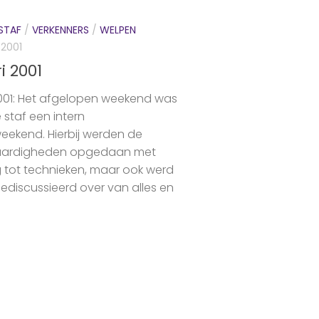
STAF
/
VERKENNERS
/
WELPEN
 2001
i 2001
001: Het afgelopen weekend was
 staf een intern
weekend. Hierbij werden de
aardigheden opgedaan met
g tot technieken, maar ook werd
gediscussieerd over van alles en