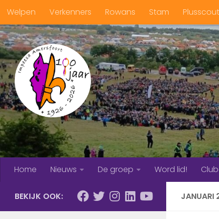
Welpen
Verkenners
Rowans
Stam
Plusscou
Doorgaan naar inhoud
Home
Nieuws
De groep
Word lid!
Clu
BEKIJK OOK:
JANUARI 