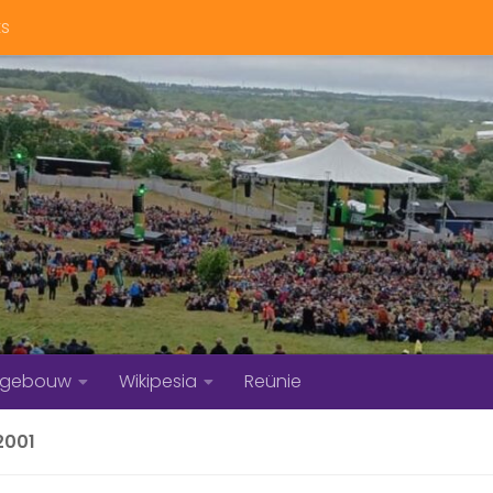
ts
bgebouw
Wikipesia
Reünie
2001