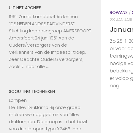
UIT HET ARCHIEF
ROWANS
/
1961: Zomerkampbrief Ardennen
28 JANUARI
“DE NEDERLANDSE PADVINDERS”
Januar
Stichting Impeesagroep AMERSFOORT
Amersfoort,24 juni 1961 Aan de
Zo 28-1-2
Ouders/Verzorgers van de
er voor de
Verkenners van de Impeesa-troep.
trainings
Zeer Geachte Ouders/Verzorgers,
nodige v
Zoals U naar alle …
betrekkin
er volop 
nog...
SCOUTING TECHNIEKEN
Lampen
De Tilley Druklamp Bij onze groep
maken we nog gebruik van Tilley
druklampen. De groep is in het bezit
van drie lampen type X246B. Hoe …