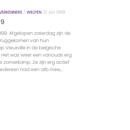
VERKENNERS
/
WELPEN
21 JULI 1999
99
999: Afgelopen zaterdag zijn de
eruggekomen van hun
 Vieuxville in de belgische
 Het was weer een vanouds erg
 zomerkamp. Ze zijn erg actief
Iedereen had een atb mee,...