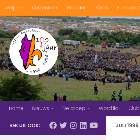
Welpen
Verkenners
Rowans
Stam
Plusscou
Doorgaan naar inhoud
Home
Nieuws
De groep
Word lid!
Clu
BEKIJK OOK:
JULI 1999