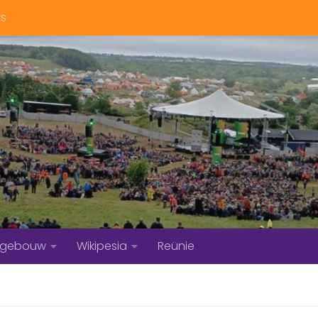
ts
bgebouw
Wikipesia
Reünie