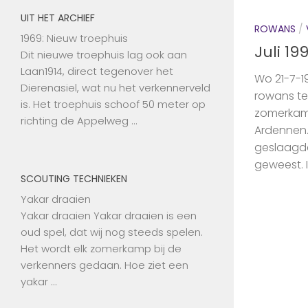
UIT HET ARCHIEF
ROWANS
/
1969: Nieuw troephuis
Juli 19
Dit nieuwe troephuis lag ook aan
Laan1914, direct tegenover het
Wo 21-7-1
Dierenasiel, wat nu het verkennerveld
rowans t
is. Het troephuis schoof 50 meter op
zomerkamp
richting de Appelweg …
Ardennen.
geslaagde
geweest. 
SCOUTING TECHNIEKEN
Yakar draaien
Yakar draaien Yakar draaien is een
oud spel, dat wij nog steeds spelen.
Het wordt elk zomerkamp bij de
verkenners gedaan. Hoe ziet een
yakar …